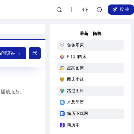
投 稿
最新
随机
兔兔图床
访问该站
PICUI图床
星跃图床
图床小镇
路过图床
线播放服务。
木及简历
简历下载网
简历本