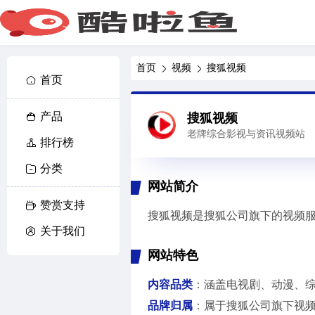
首页
视频
搜狐视频
首页
产品
搜狐视频
老牌综合影视与资讯视频站
排行榜
分类
网站简介
赞赏支持
搜狐视频是搜狐公司旗下的视频
关于我们
网站特色
内容品类
：涵盖电视剧、动漫、
品牌归属
：属于搜狐公司旗下视