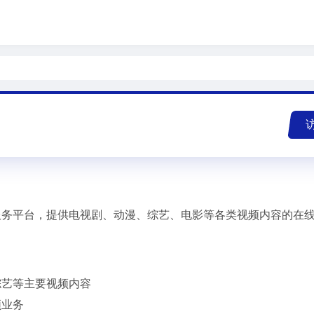
服务平台，提供电视剧、动漫、综艺、电影等各类视频内容的在
综艺等主要视频内容
频业务