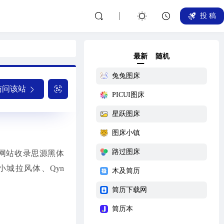
投 稿
最新
随机
兔兔图床
访问该站
PICUI图床
星跃图床
图床小镇
路过图床
网站收录思源黑体
er、小城拉风体、Qyn
木及简历
简历下载网
简历本