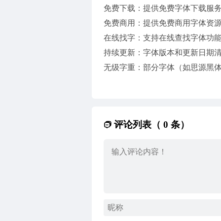
免费下载：提供免费字体下载服
免费商用：提供免费商用字体资
在线找字：支持在线查找字体功
持续更新：字体版本和更新日期清晰标注（
无级字重：部分字体（如思源黑体
评论列表（ 0 条）