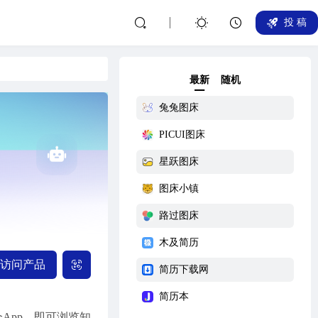
投 稿
最新
随机
兔兔图床
PICUI图床
星跃图床
图床小镇
路过图床
木及简历
访问产品
简历下载网
简历本
App，即可浏览知