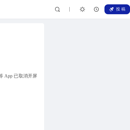
投 稿
 App 已取消开屏