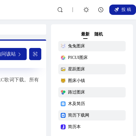
投 稿
最新
随机
兔兔图床
访问该站
PICUI图床
星跃图床
RC歌词下载。所有
图床小镇
路过图床
木及简历
简历下载网
简历本