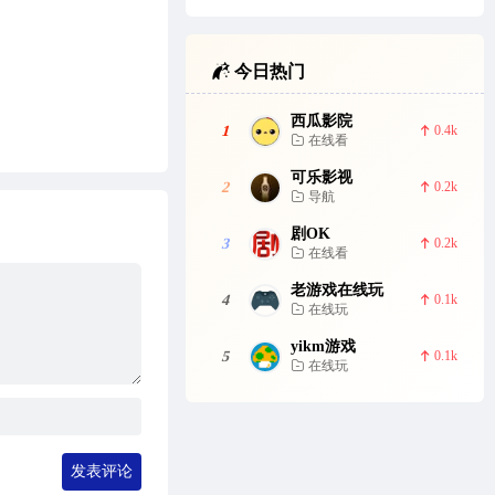
今日热门
西瓜影院
1
0.4k
在线看
可乐影视
2
0.2k
导航
剧OK
3
0.2k
在线看
老游戏在线玩
4
0.1k
在线玩
yikm游戏
5
0.1k
在线玩
发表评论