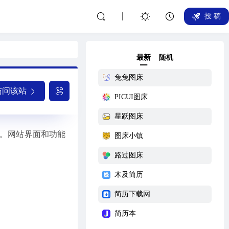
投 稿
最新
随机
兔兔图床
访问该站
PICUI图床
星跃图床
索。网站界面和功能
图床小镇
路过图床
木及简历
简历下载网
简历本