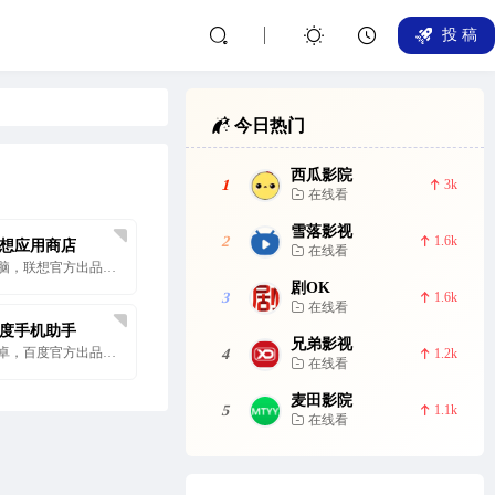
投 稿
今日热门
西瓜影院
1
3k
在线看
雪落影视
2
1.6k
想应用商店
在线看
电脑，联想官方出品的PC应用分发平台
剧OK
3
1.6k
在线看
度手机助手
兄弟影视
安卓，百度官方出品的安卓应用商店
4
1.2k
在线看
麦田影院
5
1.1k
在线看