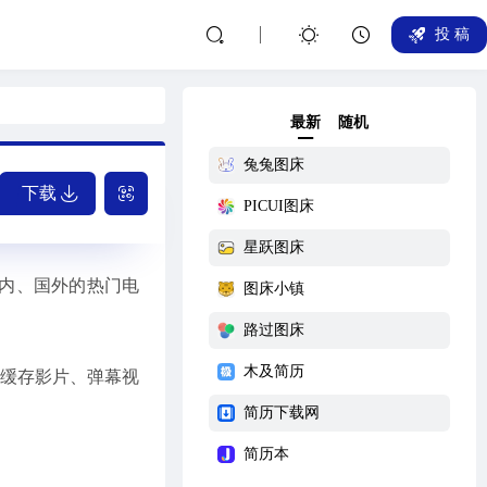
投 稿
最新
随机
兔兔图床
下载
PICUI图床
星跃图床
国内、国外的热门电
图床小镇
路过图床
木及简历
如缓存影片、弹幕视
简历下载网
简历本