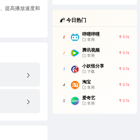
扰、提高播放速度和
今日热门
哔哩哔哩
1
0.1k
常用
腾讯视频
2
0.1k
常用
小妖怪分享
3
0.1k
下载
淘宝
4
0.1k
常用
爱奇艺
5
0.1k
常用