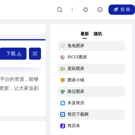
投 稿
最新
随机
兔兔图床
下载
PICUI图床
星跃图床
频平台的资源，能够
图床小镇
更新，让大家追剧
路过图床
木及简历
简历下载网
简历本