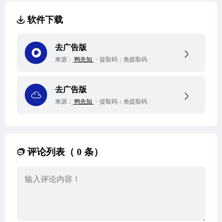
软件下载
去广告版
来源：
鸭先知
提取码：
免提取码
去广告版
来源：
鸭先知
提取码：
免提取码
评论列表（ 0 条）