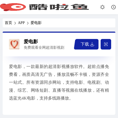
首页
APP
爱电影
爱电影
下载
免费观看全网超清影视剧
爱电影，一款最新的超清影视播放软件。超前点播免
费看，画质高清无广告，播放流畅不卡顿，资源齐全
一站式。所有资源同步网站，支持电影、电视剧、动
漫、综艺、网络短剧、直播等视频在线播放，还有精
选蓝光4K电影，支持多线路播放。